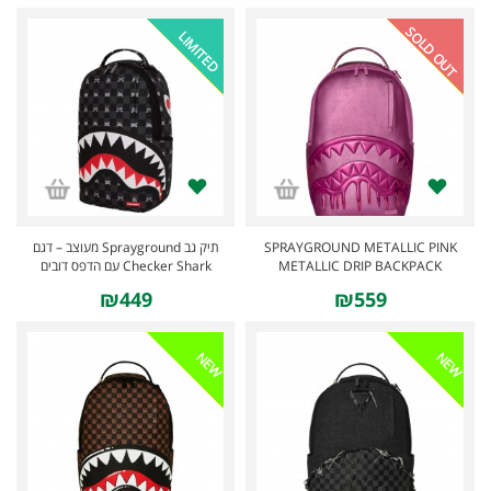
SOLD OUT
LIMITED
תיק גב Sprayground מעוצב – דגם
SPRAYGROUND METALLIC PINK
Checker Shark עם הדפס דובים
METALLIC DRIP BACKPACK
₪449
₪559
NEW
NEW