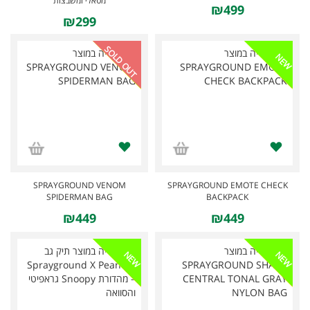
מטאלי ומשבצות
₪499
₪299
SOLD OUT
NEW
SPRAYGROUND VENOM
SPRAYGROUND EMOTE CHECK
SPIDERMAN BAG
BACKPACK
₪449
₪449
NEW
NEW