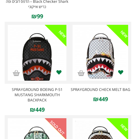
Black Checker Shark – הדפס דובים ופה
כריש אייקוני
₪99
NEW
NEW
SPRAYGROUND BOEING P-51
SPRAYGROUND CHECK MELT BAG
MUSTANG SHARKMOUTH
₪449
BACKPACK
₪449
SOLD OUT
NEW