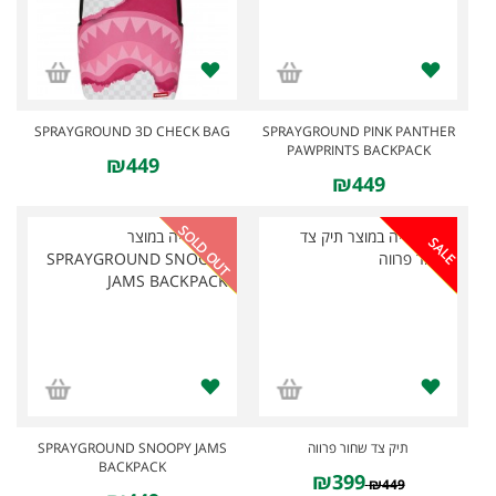
SPRAYGROUND 3D CHECK BAG
SPRAYGROUND PINK PANTHER
PAWPRINTS BACKPACK
₪449
₪449
SOLD OUT
SALE
SPRAYGROUND SNOOPY JAMS
תיק צד שחור פרווה
BACKPACK
₪399
₪449