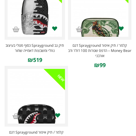
קלמר / תיק איפור Sprayground דגם
תיק גב Sprayground כסוף מטלי בעיצוב
Money Bear – הדפס שטרות 100 דולר ודב
נוזלי ומשבצות דאמייה שחור
אורבני
₪519
₪99
NEW
קלמר / תיק איפור Sprayground דגם