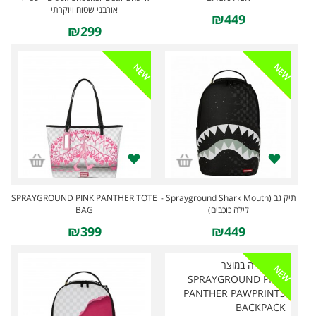
אורבני שטוח ויוקרתי
₪449
₪299
NEW
NEW
SPRAYGROUND PINK PANTHER TOTE
תיק גב (Sprayground Shark Mouth -
BAG
לילה כוכבים)
₪399
₪449
NEW