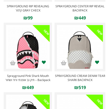
SPRAYGROUND RIP REVEALING
SPRAYGROUND CENTER RIP REVEAL
GRAY CHECK קלמר
BACKPACK
₪99
₪449
NEW
NEW
Sprayground Pink Shark Mouth
SPRAYGROUND CREAM DENIM TEAR
Backpack – תיק גב אופנתי ורוד ושחור
SHARK BACKPACK
₪449
₪519
NEW
NEW