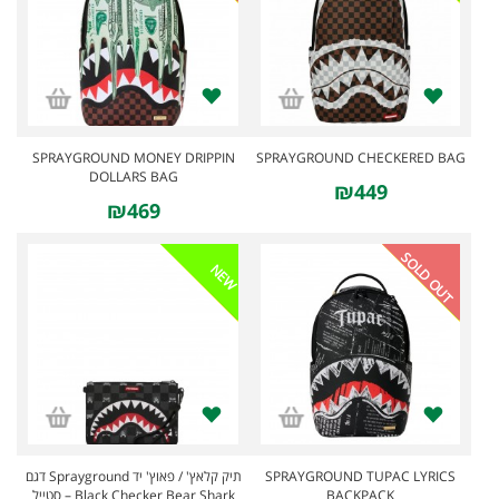
SPRAYGROUND MONEY DRIPPIN
SPRAYGROUND CHECKERED BAG
DOLLARS BAG
₪449
₪469
SOLD OUT
NEW
תיק קלאץ' / פאוץ' יד Sprayground דגם
SPRAYGROUND TUPAC LYRICS
Black Checker Bear Shark – סטייל
BACKPACK