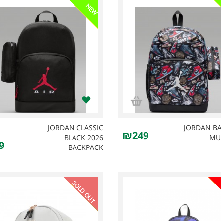
NEW
JORDAN CLASSIC
JORDAN B
₪249
BLACK 2026
MUL
9
BACKPACK
SOLD OUT