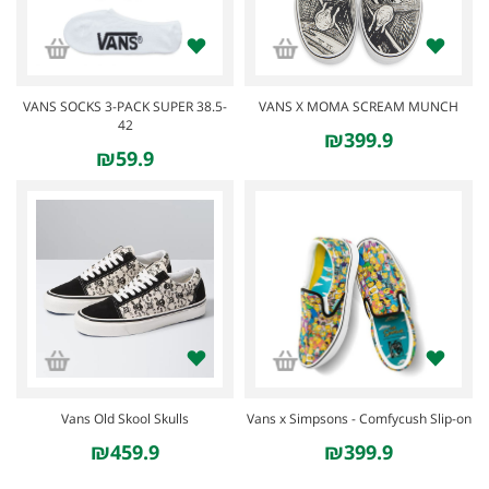
VANS SOCKS 3-PACK SUPER 38.5-
VANS X MOMA SCREAM MUNCH
42
₪399.9
₪59.9
SOLD OUT
Vans Old Skool Skulls‏
Vans x Simpsons - Comfycush Slip-on
₪459.9
₪399.9