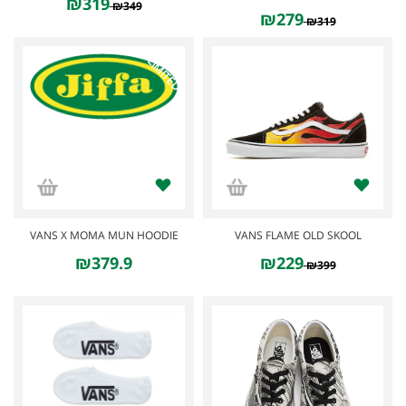
₪319
₪349
₪279
₪319
SOLD OUT
LIMITED
VANS X MOMA MUN HOODIE
VANS FLAME OLD SKOOL
₪379.9
₪229
₪399
SOLD OUT