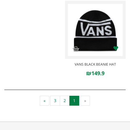
NEW
VANS BLACK BEANIE HAT
₪149.9
»
3
2
1
«