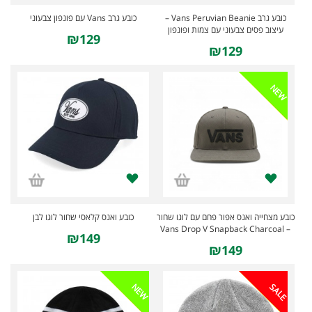
כובע גרב Vans Peruvian Beanie –
כובע גרב Vans עם פונפון צבעוני
עיצוב פסים צבעוני עם צמות ופונפון
₪129
₪129
NEW
כובע מצחייה ואנס אפור פחם עם לוגו שחור
כובע ואנס קלאסי שחור לוגו לבן
– Vans Drop V Snapback Charcoal
₪149
₪149
SALE
NEW