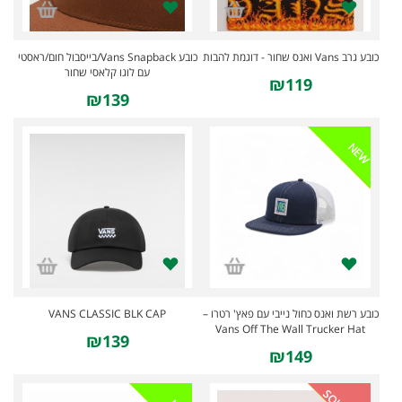
כובע גרב Vans ואנס שחור - דוגמת להבות
כובע Vans Snapback/בייסבול חום/ראסטי
עם לוגו קלאסי שחור
₪119
₪139
NEW
כובע רשת ואנס כחול נייבי עם פאץ' רטרו –
VANS CLASSIC BLK CAP
Vans Off The Wall Trucker Hat
₪139
₪149